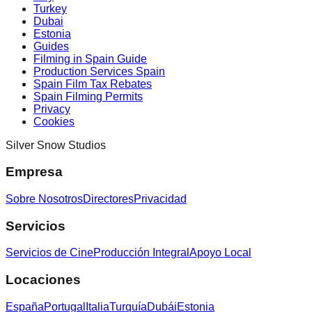
Turkey
Dubai
Estonia
Guides
Filming in Spain Guide
Production Services Spain
Spain Film Tax Rebates
Spain Filming Permits
Privacy
Cookies
Silver Snow Studios
Empresa
Sobre Nosotros
Directores
Privacidad
Servicios
Servicios de Cine
Producción Integral
Apoyo Local
Locaciones
España
Portugal
Italia
Turquía
Dubái
Estonia