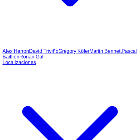
Alex Herron
David Triviño
Gregory Köfer
Martin Bennett
Pascal
Baillien
Ronan Gali
Localizaciones