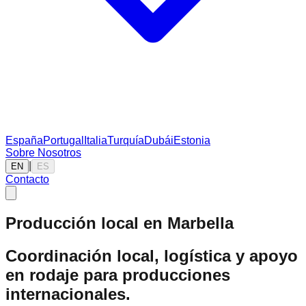
España
Portugal
Italia
Turquía
Dubái
Estonia
Sobre Nosotros
|
EN
ES
Contacto
Producción local en Marbella
Coordinación local, logística y apoyo
en rodaje para producciones
internacionales.